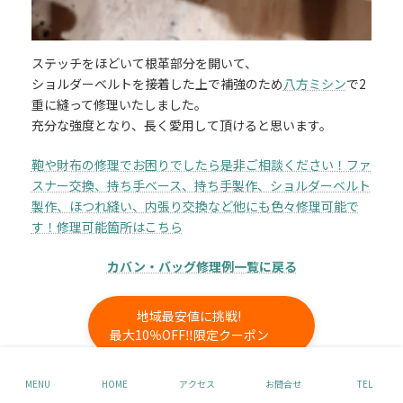
ステッチをほどいて根革部分を開いて、
ショルダーベルトを接着した上で補強のため
八方ミシン
で2
重に縫って修理いたしました。
充分な強度となり、長く愛用して頂けると思います。
鞄や財布の修理でお困りでしたら是非ご相談ください！ファ
スナー交換、持ち手ベース、持ち手製作、ショルダーベルト
製作、ほつれ縫い、内張り交換など他にも色々修理可能で
す！修理可能箇所はこちら
カバン・バッグ修理例一覧に戻る
地域最安値に挑戦!
最大10％OFF‼限定クーポン
詳しいお見積りは無料!
MENU
HOME
アクセス
お問合せ
TEL