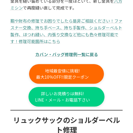
金具を縫い留めている部分を一度ほどいて、新し金具を
八方
ミシン
で再度縫い直して完成です。
鞄や財布の修理でお困りでしたら是非ご相談ください！ファ
スナー交換、持ち手ベース、持ち手製作、ショルダーベルト
製作、ほつれ縫い、内張り交換など他にも色々修理可能で
す！修理可能箇所はこちら
カバン・バッグ修理例一覧に戻る
地域最安値に挑戦!
最大10％OFF‼限定クーポン
詳しいお見積りは無料!
LINE・メール・お電話下さい
リュックサックのショルダーベル
ト修理