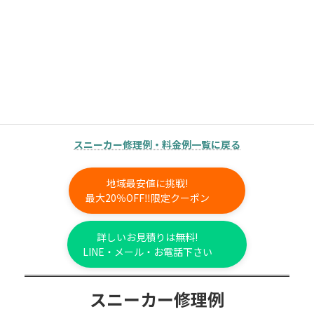
ソール交換でイメージを変えたくない、という場合にはヒー
ルだけ・かかとの修理だけなど、店頭でご希望を詳しくお聞
かせいただき、ご提案して修理補修させて頂いています。
まずは諦めずにご相談くださいませ！
スニーカーオールソール交換
見積もり無料
スニーカー修理例・料金例一覧に戻る
地域最安値に挑戦!
最大20％OFF‼限定クーポン
詳しいお見積りは無料!
LINE・メール・お電話下さい
スニーカー修理例